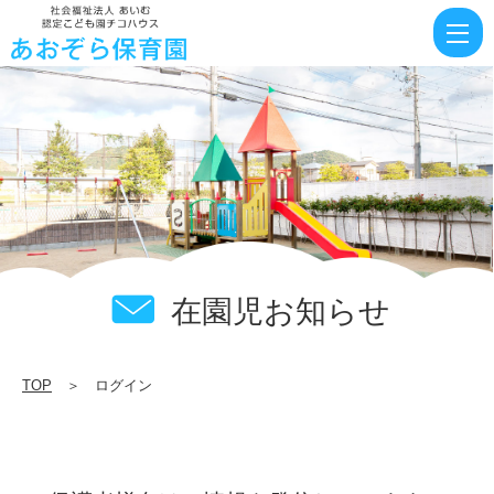
ロ
グ
イ
ン
|
社
会
福
祉
在園児お知らせ
法
人
TOP
＞ ログイン
あ
い
む