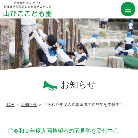
〇
令
和
９
年
度
入
園
希
お知らせ
望
者
TOP
＞
お知らせ
＞ 〇令和９年度入園希望者の園見学を受付中〇
の
園
〇令和９年度入園希望者の園見学を受付中〇
見