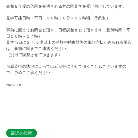
学
令和９年度の入園を希望される方の園見学を受け付けしています。
を
見学可能日時：平日 １０時３０分～１２時頃（予約制）
受
事前に園までお問合せ頂き、日程調整させて頂きます（受付時間：平
付
日１０時～１７時）
見学当日に３７.５度以上の発熱や呼吸器等の風邪症状がみられる場合
中
は、事前に園までご連絡ください。
〇
（別日で調整させて頂きます）
|
※感染症の状況によっては延期等にさせて頂くこともございますの
社
で、予めご了承ください
会
2026.07.01
福
祉
法
人
あ
最近の投稿