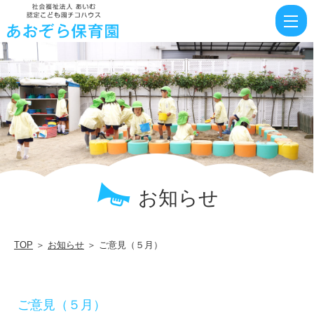
ご
意
見
（５
月）
|
社
会
福
お知らせ
祉
法
TOP
＞
お知らせ
＞ ご意見（５月）
人
あ
い
ご意見（５月）