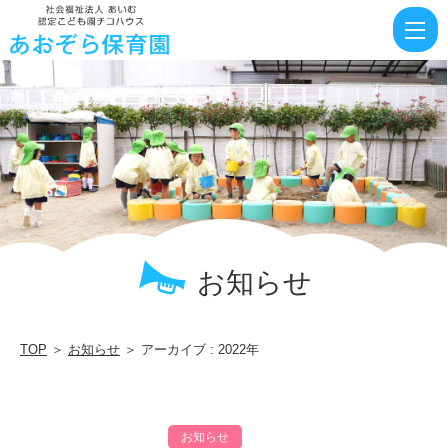
|
社
会
福
祉
法
人
あ
い
お知らせ
む
TOP
＞
お知らせ
＞ アーカイブ : 2022年
お知らせ