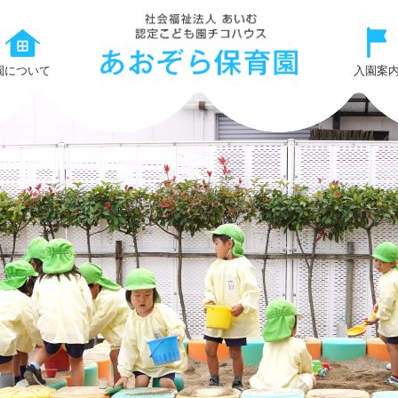
集
に
つ
園について
入園案
い
て
|
社
会
福
祉
法
人
あ
い